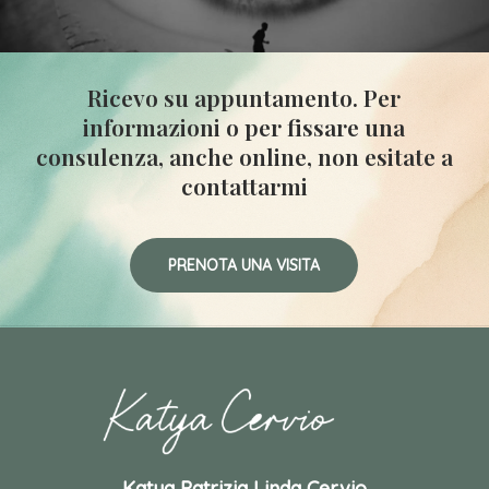
Ricevo
su
appuntamento.
Per
informazioni
o
per
fissare
una
consulenza,
anche
online,
non
esitate
a
contattarmi
PRENOTA UNA VISITA
Katya Patrizia Linda Cervio