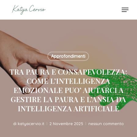
Skip
Menu
to
Close
Carrello
Cart
main
content
Approfondimenti
TRA PAURA E CONSAPEVOLEZZA:
COME L’INTELLIGENZA
EMOZIONALE PUO’ AIUTARCI A
GESTIRE LA PAURA E L’ANSIA DA
INTELLIGENZA ARTIFICIALE
di
katyacervio.it
2 Novembre 2025
nessun commento