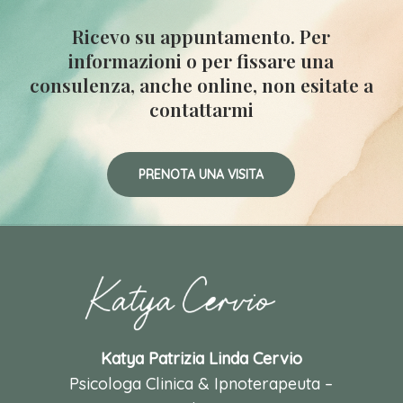
Ricevo
su
appuntamento.
Per
informazioni
o
per
fissare
una
consulenza,
anche
online,
non
esitate
a
contattarmi
PRENOTA UNA VISITA
Katya Patrizia Linda Cervio
Psicologa Clinica & Ipnoterapeuta –