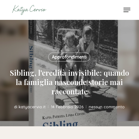
Skip
Menu
to
Close
Carrello
Cart
main
content
Approfondimenti
Sibling, l’eredità invisibile: quando
la famiglia nasconde storie mai
raccontate
di
katyacervio.it
14 Febbraio 2026
nessun commento