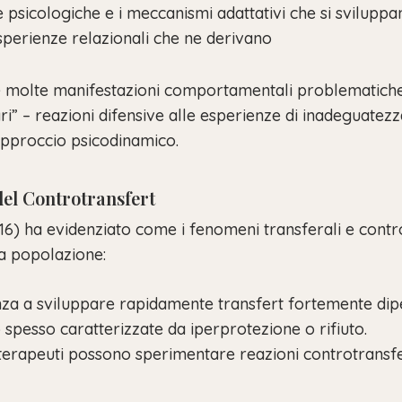
se psicologiche e i meccanismi adattativi che si svilupp
 esperienze relazionali che ne derivano
molte manifestazioni comportamentali problematiche ne
” – reazioni difensive alle esperienze di inadeguatezz
approccio psicodinamico.
del Controtransfert
(2016) ha evidenziato come i fenomeni transferali e con
ta popolazione:
nza a sviluppare rapidamente transfert fortemente dipen
spesso caratterizzate da iperprotezione o rifiuto.
I terapeuti possono sperimentare reazioni controtransfe