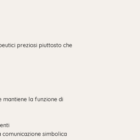
eutici preziosi piuttosto che
e mantiene la funzione di
Nessun prodotto nel carrello.
enti
 la comunicazione simbolica
Vai Al Negozio