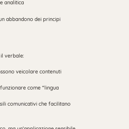
 analitica
un abbandono dei principi
il verbale:
ossono veicolare contenuti
ò funzionare come “lingua
usili comunicativi che facilitano
co, ma un’applicazione sensibile