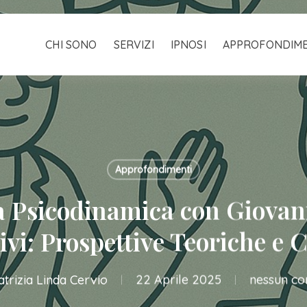
Carrello
CHI SONO
SERVIZI
IPNOSI
APPROFONDIME
Approfondimenti
a Psicodinamica con Giovani
vi: Prospettive Teoriche e C
trizia Linda Cervio
22 Aprile 2025
nessun c