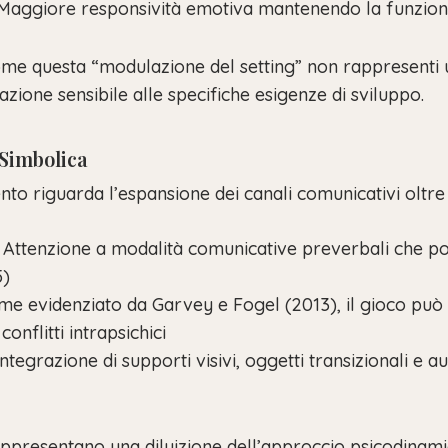
 Maggiore responsività emotiva mantenendo la funzione
me questa “modulazione del setting” non rappresenti 
zione sensibile alle specifiche esigenze di sviluppo.
Simbolica
to riguarda l’espansione dei canali comunicativi oltre 
: Attenzione a modalità comunicative preverbali che p
5)
ome evidenziato da Garvey e Fogel (2013), il gioco pu
onflitti intrapsichici
 Integrazione di supporti visivi, oggetti transizionali e a
ppresentano una diluizione dell’approccio psicodinami