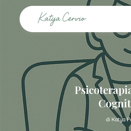
Skip
to
main
content
Psicoterapi
Cogniti
di
Katya Pa