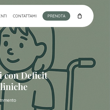
Close
Cart
NTI
CONTATTAMI
PRENOTA
 con Deficit
liniche
ommento